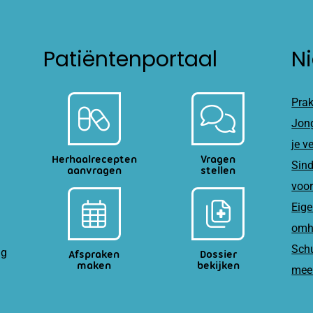
Patiëntenportaal
N
Prak
Jong
je v
Herhaalrecepten
Vragen
Sind
aanvragen
stellen
voor
Eige
omh
Schu
ag
Afspraken
Dossier
maken
bekijken
meer