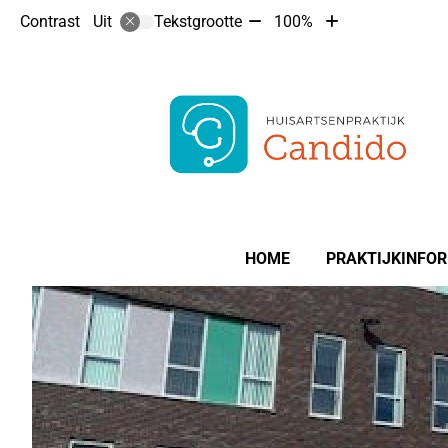
Tekst
Tekst
Contrast
Tekstgrootte
100%
Uit
verkleinen
vergroten
met
met
10%
10%
Hoofdmenu
HOME
PRAKTIJKINFOR