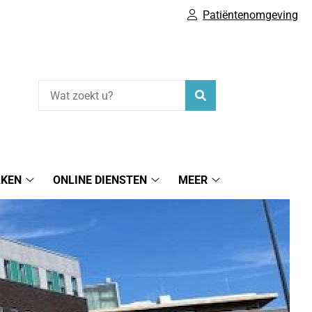
Patiëntenomgeving
Zoeken
AKEN
ONLINE DIENSTEN
MEER
tie
Afspraak
Online
Meer
maken
diensten
submenu
submenu
submenu