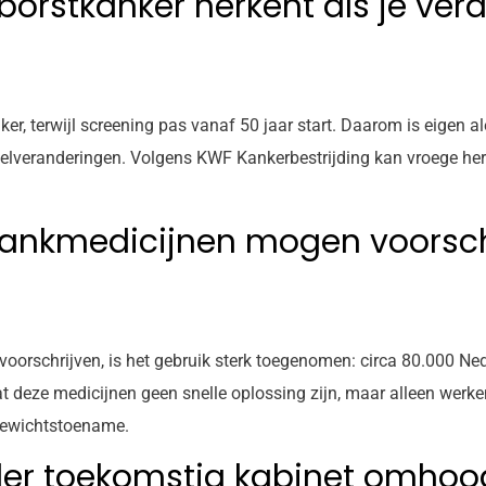
 borstkanker herkent als je verd
, terwijl screening pas vanaf 50 jaar start. Daarom is eigen aler
pelveranderingen. Volgens KWF Kankerbestrijding kan vroege herk
slankmedicijnen mogen voorsch
oorschrijven, is het gebruik sterk toegenomen: circa 80.000 Ne
deze medicijnen geen snelle oplossing zijn, maar alleen werken
 gewichtstoename.
nder toekomstig kabinet omhoo