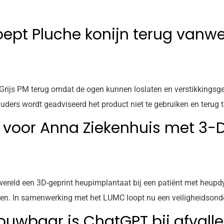
ept Pluche konijn terug vanw
js PM terug omdat de ogen kunnen loslaten en verstikkingsgeva
ers wordt geadviseerd het product niet te gebruiken en terug t
 voor Anna Ziekenhuis met 3-D
 wereld een 3D-geprint heupimplantaat bij een patiënt met heupd
ten. In samenwerking met het LUMC loopt nu een veiligheidsonde
trouwbaar is ChatGPT bij afvall