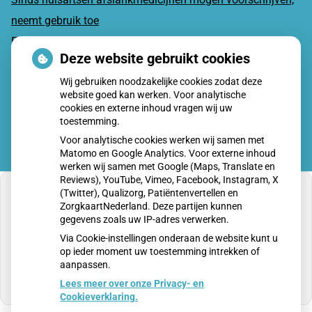
neemt gebruik toe
Eigen risico gaat onder toekomstig kabinet omhoog
Deze website gebruikt cookies
Schurft sinds corona geen vergeten ziekte meer: aantal
Wij gebruiken noodzakelijke cookies zodat deze
uitbraken fors gestegen
website goed kan werken. Voor analytische
cookies en externe inhoud vragen wij uw
toestemming.
Voor analytische cookies werken wij samen met
Matomo en Google Analytics. Voor externe inhoud
werken wij samen met Google (Maps, Translate en
Reviews), YouTube, Vimeo, Facebook, Instagram, X
(Twitter), Qualizorg, Patiëntenvertellen en
ZorgkaartNederland. Deze partijen kunnen
gegevens zoals uw IP-adres verwerken.
U heeft geen toestemming gegeven voor
Via Cookie-instellingen onderaan de website kunt u
externe inhoud
die nodig is om dit te zien.
op ieder moment uw toestemming intrekken of
aanpassen.
Cookie-instellingen wijzigen
Lees meer over onze Privacy- en
Cookieverklaring.