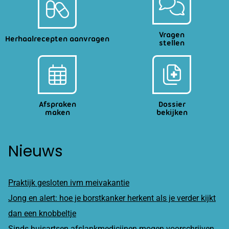
Vragen
Herhaalrecepten aanvragen
stellen
Afspraken
Dossier
maken
bekijken
Nieuws
Praktijk gesloten ivm meivakantie
Jong en alert: hoe je borstkanker herkent als je verder kijkt
dan een knobbeltje
Sinds huisartsen afslankmedicijnen mogen voorschrijven,