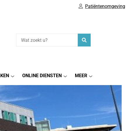
Patiëntenomgeving
Zoeken
AKEN
ONLINE DIENSTEN
MEER
tie
Afspraak
Online
Meer
maken
diensten
submenu
submenu
submenu