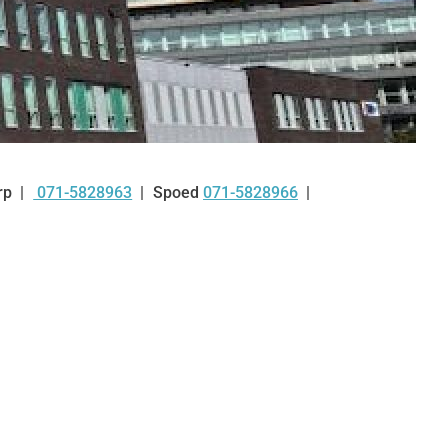
rp
071-5828963
Spoed
071-5828966
Tel: