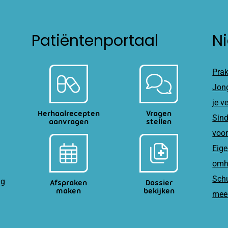
Patiëntenportaal
N
Prak
Jong
je v
Herhaalrecepten
Vragen
Sind
aanvragen
stellen
voor
Eige
omh
Schu
ag
Afspraken
Dossier
maken
bekijken
meer