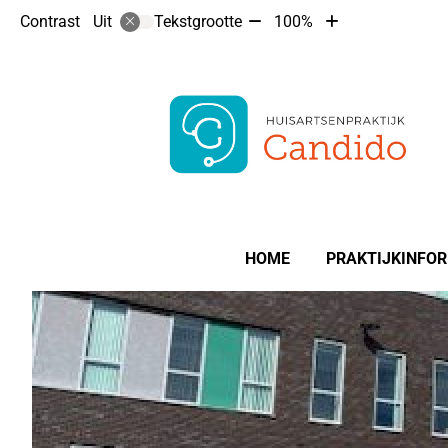
Tekst
Tekst
Contrast
Tekstgrootte
100%
Uit
verkleinen
vergroten
met
met
10%
10%
Hoofdmenu
HOME
PRAKTIJKINFOR