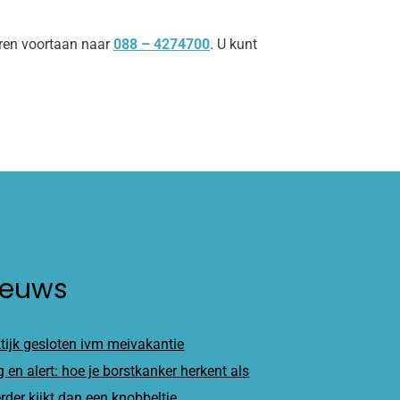
uren voortaan naar
088 – 4274700
. U kunt
ieuws
tijk gesloten ivm meivakantie
 en alert: hoe je borstkanker herkent als
erder kijkt dan een knobbeltje