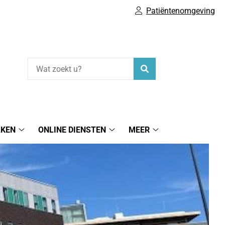
Patiëntenomgeving
Zoeken
AKEN
ONLINE DIENSTEN
MEER
tie
Afspraak
Online
Meer
maken
diensten
submenu
submenu
submenu