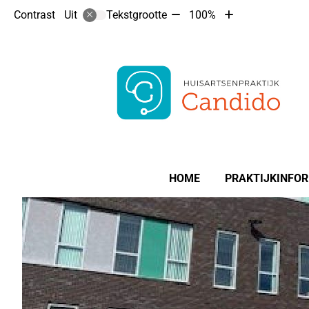
Tekst
Tekst
Contrast
Tekstgrootte
100%
Uit
verkleinen
vergroten
met
met
10%
10%
Hoofdmenu
HOME
PRAKTIJKINFOR