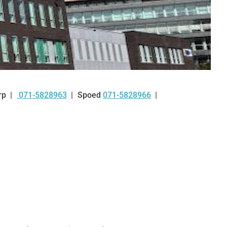
rp
071-5828963
Spoed
071-5828966
Tel: