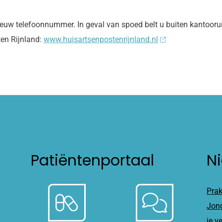
euw telefoonnummer. In geval van spoed belt u buiten kantoor
ten Rijnland:
www.huisartsenpostenrijnland.nl
Patiëntenportaal
N
Prak
Jong
je v