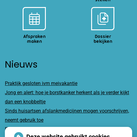
Afspraken
Dossier
maken
bekijken
Nieuws
Praktijk gesloten ivm meivakantie
Jong en alert: hoe je borstkanker herkent als je verder kijkt
dan een knobbeltje
Sinds huisartsen afslankmedicijnen mogen voorschrijven,
neemt gebruik toe
Eigen risico gaat onder toekomstig kabinet omhoog
Deze website gebruikt cookies