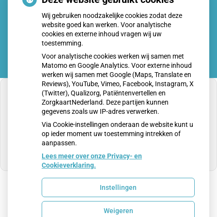
Schurft sinds corona geen vergeten ziekte meer: aantal
Wij gebruiken noodzakelijke cookies zodat deze
uitbraken fors gestegen
website goed kan werken. Voor analytische
cookies en externe inhoud vragen wij uw
toestemming.
Voor analytische cookies werken wij samen met
Matomo en Google Analytics. Voor externe inhoud
werken wij samen met Google (Maps, Translate en
Reviews), YouTube, Vimeo, Facebook, Instagram, X
(Twitter), Qualizorg, Patiëntenvertellen en
ZorgkaartNederland. Deze partijen kunnen
gegevens zoals uw IP-adres verwerken.
U heeft geen toestemming gegeven voor
Via Cookie-instellingen onderaan de website kunt u
externe inhoud
die nodig is om dit te zien.
op ieder moment uw toestemming intrekken of
aanpassen.
Cookie-instellingen wijzigen
Lees meer over onze Privacy- en
Cookieverklaring.
Instellingen
Uw Zorg Online
|
Beheer
Weigeren